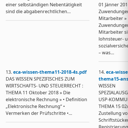
einer selbständigen Nebentätigkeit
01 Jänner 201
sind die abgabenrechtlichen…
Zuwendunge
Mitarbeiter »
Zuwendunge
Mitarbeiter s
lohnsteuer- 
sozialversich
– was…
13.
eca-wissen-thema11-2018-4s.pdf
14.
eca-wisse
DAS WISSEN SPEZIFISCHES ZUM
thema15-ans
WIRTSCHAFTS- UND STEUERRECHT :
WISSEN
THEMA 11 Oktober 2018 » Die
SPEZIALAUSG
elektronische Rechnung » • Definition
USP-KOMMU
„Elektronische Rechnung“ •
THEMA 15 02/
Vermerken der Prüfschritte •…
Zustellung v
Schriftstück
Registrierun