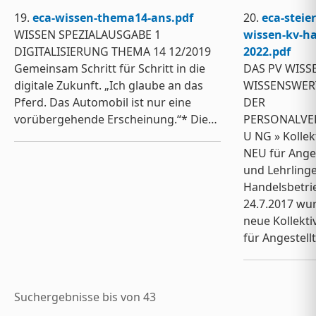
19.
eca-wissen-thema14-ans.pdf
20.
eca-steie
WISSEN SPEZIALAUSGABE 1
wissen-kv-ha
DIGITALISIERUNG THEMA 14 12/2019
2022.pdf
Gemeinsam Schritt für Schritt in die
DAS PV WISS
digitale Zukunft. „Ich glaube an das
WISSENSWER
Pferd. Das Automobil ist nur eine
DER
vorübergehende Erscheinung.“* Die…
PERSONALVE
U NG » Kollek
NEU für Anges
und Lehrlinge
Handelsbetri
24.7.2017 wu
neue Kollekti
für Angestell
Suchergebnisse bis von 43